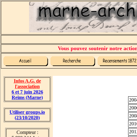
Vous pouvez soutenir notre action 
Infos A.G. de
l'association
6 et 7 juin 2026
Reims (Marne)
200
200
Utiliser groups.io
200
(23/10/2020)
201
201
Compteur :