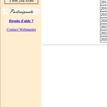
5 898 244 Actes
201
201
201
202
Besoin d'aide ?
202
Contact Webmaster
202
202