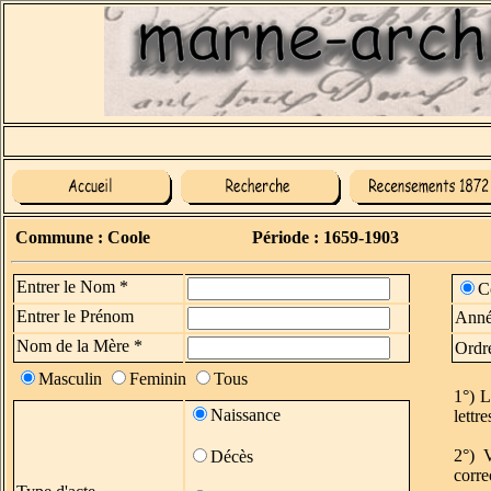
Commune : Coole
Période : 1659-1903
Entrer le Nom *
C
Entrer le Prénom
Anné
Nom de la Mère *
Ordr
Masculin
Feminin
Tous
1°) L
Naissance
lettr
2°) 
Décès
corre