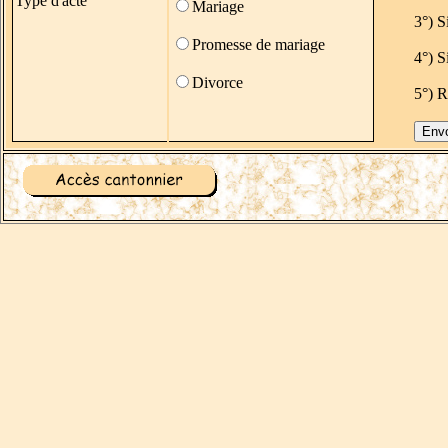
Type d'acte
Mariage
3°) S
Promesse de mariage
4°) S
Divorce
5°) R