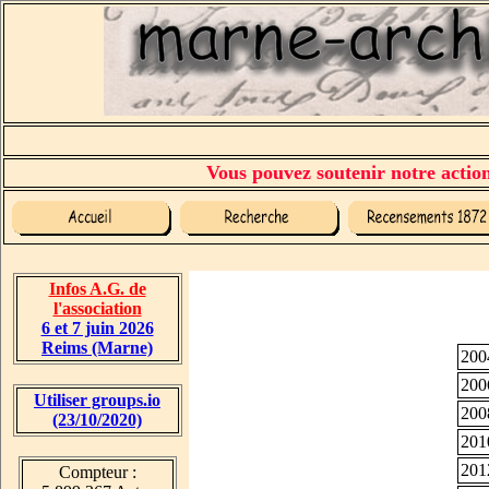
Vous pouvez soutenir notre action 
Infos A.G. de
l'association
6 et 7 juin 2026
Reims (Marne)
200
200
Utiliser groups.io
200
(23/10/2020)
201
201
Compteur :