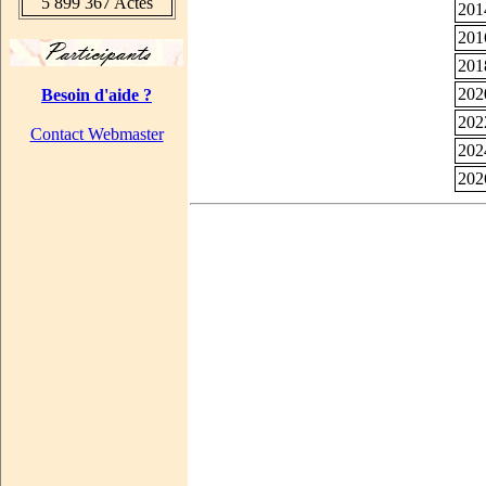
5 899 367 Actes
201
201
201
202
Besoin d'aide ?
202
Contact Webmaster
202
202