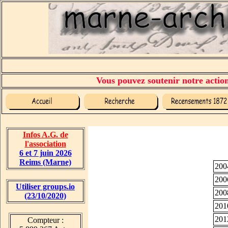
Vous pouvez soutenir notre action 
Infos A.G. de
l'association
6 et 7 juin 2026
Reims (Marne)
200
200
Utiliser groups.io
200
(23/10/2020)
201
201
Compteur :