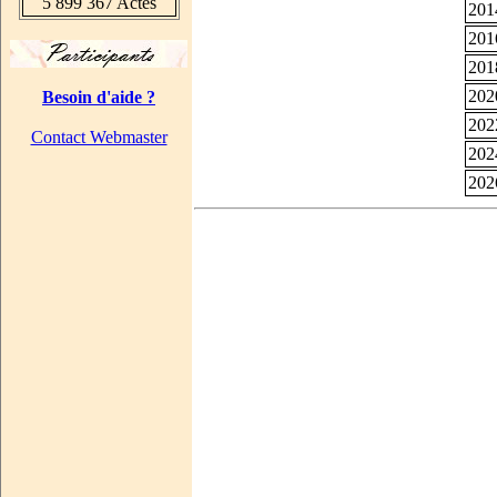
5 899 367 Actes
201
201
201
202
Besoin d'aide ?
202
Contact Webmaster
202
202