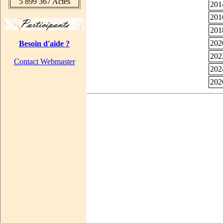
5 899 367 Actes
201
201
201
202
Besoin d'aide ?
202
Contact Webmaster
202
202