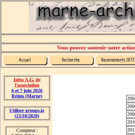
Vous pouvez soutenir notre action 
Infos A.G. de
l'association
6 et 7 juin 2026
Reims (Marne)
200
200
Utiliser groups.io
200
(23/10/2020)
201
201
Compteur :