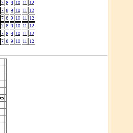
7
8
9
10
11
12
7
8
9
10
11
12
7
8
9
10
11
12
7
8
9
10
11
12
7
8
9
10
11
12
7
8
9
10
11
12
es