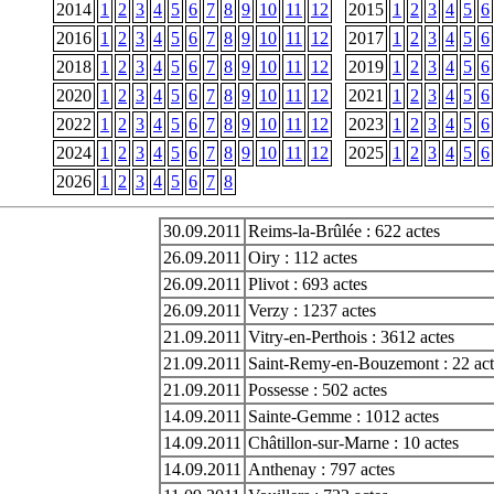
2014
1
2
3
4
5
6
7
8
9
10
11
12
2015
1
2
3
4
5
6
2016
1
2
3
4
5
6
7
8
9
10
11
12
2017
1
2
3
4
5
6
2018
1
2
3
4
5
6
7
8
9
10
11
12
2019
1
2
3
4
5
6
2020
1
2
3
4
5
6
7
8
9
10
11
12
2021
1
2
3
4
5
6
2022
1
2
3
4
5
6
7
8
9
10
11
12
2023
1
2
3
4
5
6
2024
1
2
3
4
5
6
7
8
9
10
11
12
2025
1
2
3
4
5
6
2026
1
2
3
4
5
6
7
8
30.09.2011
Reims-la-Brûlée : 622 actes
26.09.2011
Oiry : 112 actes
26.09.2011
Plivot : 693 actes
26.09.2011
Verzy : 1237 actes
21.09.2011
Vitry-en-Perthois : 3612 actes
21.09.2011
Saint-Remy-en-Bouzemont : 22 act
21.09.2011
Possesse : 502 actes
14.09.2011
Sainte-Gemme : 1012 actes
14.09.2011
Châtillon-sur-Marne : 10 actes
14.09.2011
Anthenay : 797 actes