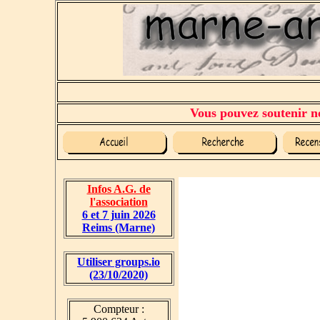
Vous pouvez soutenir no
Infos A.G. de
l'association
6 et 7 juin 2026
Reims (Marne)
Utiliser groups.io
(23/10/2020)
Compteur :