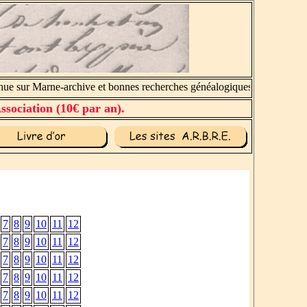
 sur Marne-archive et bonnes recherches généalogiques.
ssociation (10€ par an).
7
8
9
10
11
12
7
8
9
10
11
12
7
8
9
10
11
12
7
8
9
10
11
12
7
8
9
10
11
12