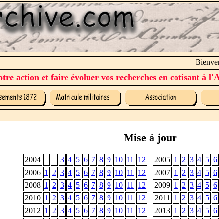
Bienvenue
tre action et faire évoluer vos recherches en cotisant à l'A
Mise à jour
2004
3
4
5
6
7
8
9
10
11
12
2005
1
2
3
4
5
6
2006
1
2
3
4
5
6
7
8
9
10
11
12
2007
1
2
3
4
5
6
2008
1
2
3
4
5
6
7
8
9
10
11
12
2009
1
2
3
4
5
6
2010
1
2
3
4
5
6
7
8
9
10
11
12
2011
1
2
3
4
5
6
2012
1
2
3
4
5
6
7
8
9
10
11
12
2013
1
2
3
4
5
6