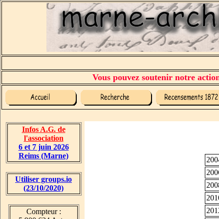
Vous pouvez soutenir notre action 
Infos A.G. de
l'association
6 et 7 juin 2026
Reims (Marne)
200
200
Utiliser groups.io
200
(23/10/2020)
201
201
Compteur :