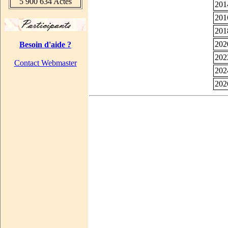
5 900 634 Actes
201
201
201
202
Besoin d'aide ?
202
Contact Webmaster
202
202