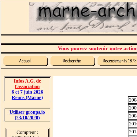
Vous pouvez soutenir notre action 
Infos A.G. de
l'association
6 et 7 juin 2026
Reims (Marne)
200
200
Utiliser groups.io
200
(23/10/2020)
201
201
Compteur :