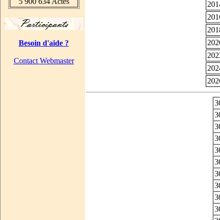
5 900 634 Actes
201
201
201
202
Besoin d'aide ?
202
Contact Webmaster
202
202
3
3
3
3
3
3
3
3
3
3