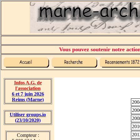
Vous pouvez soutenir notre action 
Infos A.G. de
l'association
6 et 7 juin 2026
Reims (Marne)
200
200
Utiliser groups.io
200
(23/10/2020)
201
201
Compteur :