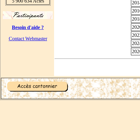
5 900 634 Actes
201
201
201
202
Besoin d'aide ?
202
Contact Webmaster
202
202