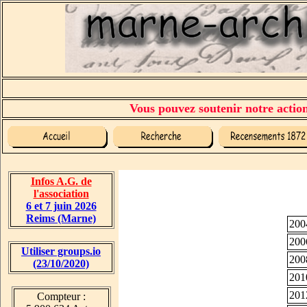
Vous pouvez soutenir notre action 
Infos A.G. de
l'association
6 et 7 juin 2026
Reims (Marne)
200
200
Utiliser groups.io
200
(23/10/2020)
201
201
Compteur :