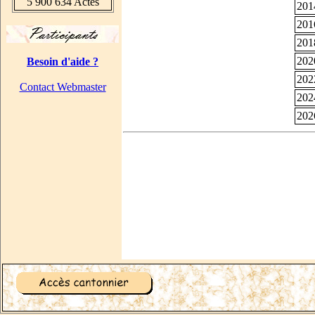
5 900 634 Actes
201
201
201
202
Besoin d'aide ?
202
Contact Webmaster
202
202