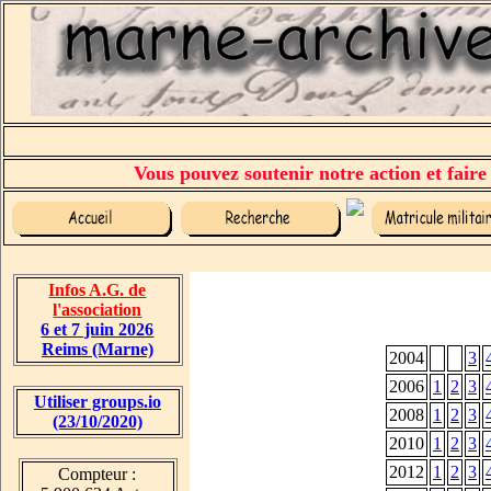
Vous pouvez soutenir notre action et faire
Infos A.G. de
l'association
6 et 7 juin 2026
Reims (Marne)
2004
3
2006
1
2
3
Utiliser groups.io
2008
1
2
3
(23/10/2020)
2010
1
2
3
2012
1
2
3
Compteur :