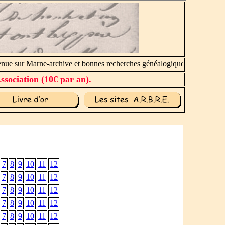
ue sur Marne-archive et bonnes recherches généalogiques.
ssociation (10€ par an).
7
8
9
10
11
12
7
8
9
10
11
12
7
8
9
10
11
12
7
8
9
10
11
12
7
8
9
10
11
12