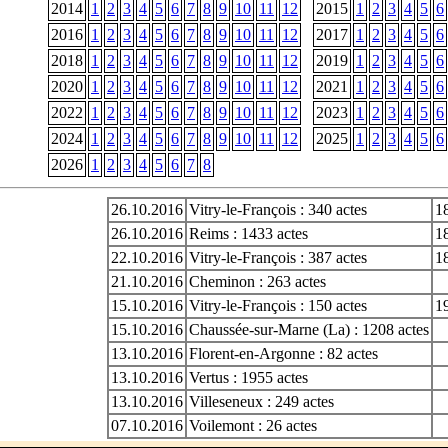
2014
1
2
3
4
5
6
7
8
9
10
11
12
2015
1
2
3
4
5
6
2016
1
2
3
4
5
6
7
8
9
10
11
12
2017
1
2
3
4
5
6
2018
1
2
3
4
5
6
7
8
9
10
11
12
2019
1
2
3
4
5
6
2020
1
2
3
4
5
6
7
8
9
10
11
12
2021
1
2
3
4
5
6
2022
1
2
3
4
5
6
7
8
9
10
11
12
2023
1
2
3
4
5
6
2024
1
2
3
4
5
6
7
8
9
10
11
12
2025
1
2
3
4
5
6
2026
1
2
3
4
5
6
7
8
26.10.2016
Vitry-le-François : 340 actes
1
26.10.2016
Reims : 1433 actes
1
22.10.2016
Vitry-le-François : 387 actes
1
21.10.2016
Cheminon : 263 actes
15.10.2016
Vitry-le-François : 150 actes
1
15.10.2016
Chaussée-sur-Marne (La) : 1208 actes
13.10.2016
Florent-en-Argonne : 82 actes
13.10.2016
Vertus : 1955 actes
13.10.2016
Villeseneux : 249 actes
07.10.2016
Voilemont : 26 actes