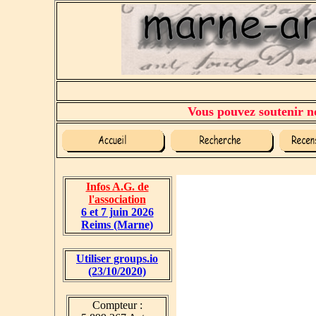
Vous pouvez soutenir no
Infos A.G. de
l'association
6 et 7 juin 2026
Reims (Marne)
Utiliser groups.io
(23/10/2020)
Compteur :