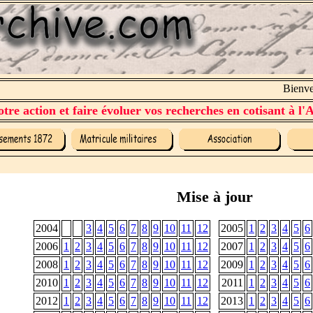
Bienven
tre action et faire évoluer vos recherches en cotisant à l'A
Mise à jour
2004
3
4
5
6
7
8
9
10
11
12
2005
1
2
3
4
5
6
2006
1
2
3
4
5
6
7
8
9
10
11
12
2007
1
2
3
4
5
6
2008
1
2
3
4
5
6
7
8
9
10
11
12
2009
1
2
3
4
5
6
2010
1
2
3
4
5
6
7
8
9
10
11
12
2011
1
2
3
4
5
6
2012
1
2
3
4
5
6
7
8
9
10
11
12
2013
1
2
3
4
5
6