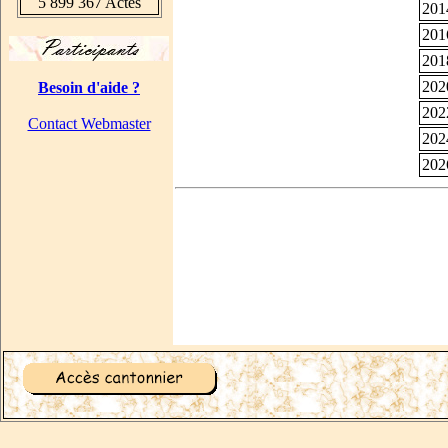
5 899 367 Actes
201
201
201
202
Besoin d'aide ?
202
Contact Webmaster
202
202