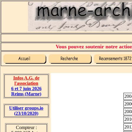
Vous pouvez soutenir notre action 
Infos A.G. de
l'association
6 et 7 juin 2026
Reims (Marne)
200
200
Utiliser groups.io
200
(23/10/2020)
201
201
Compteur :