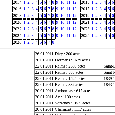
2014
1
2
3
4
5
6
7
8
9
10
11
12
2015
1
2
3
4
5
6
2016
1
2
3
4
5
6
7
8
9
10
11
12
2017
1
2
3
4
5
6
2018
1
2
3
4
5
6
7
8
9
10
11
12
2019
1
2
3
4
5
6
2020
1
2
3
4
5
6
7
8
9
10
11
12
2021
1
2
3
4
5
6
2022
1
2
3
4
5
6
7
8
9
10
11
12
2023
1
2
3
4
5
6
2024
1
2
3
4
5
6
7
8
9
10
11
12
2025
1
2
3
4
5
6
2026
1
2
3
4
5
6
7
8
26.01.2011
Dizy : 200 actes
26.01.2011
Dormans : 1679 actes
22.01.2011
Reims : 2586 actes
Saint-
22.01.2011
Reims : 588 actes
Saint-P
22.01.2011
Reims : 1595 actes
1839-
22.01.2011
Reims : 332 actes
1843-
20.01.2011
Ambonnay : 617 actes
20.01.2011
Ay : 1130 actes
20.01.2011
Verzenay : 1889 actes
20.01.2011
Charmont : 1117 actes