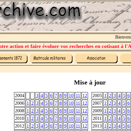
Bienvenue 
tre action et faire évoluer vos recherches en cotisant à l'A
Mise à jour
2004
3
4
5
6
7
8
9
10
11
12
2005
1
2
3
4
5
6
2006
1
2
3
4
5
6
7
8
9
10
11
12
2007
1
2
3
4
5
6
2008
1
2
3
4
5
6
7
8
9
10
11
12
2009
1
2
3
4
5
6
2010
1
2
3
4
5
6
7
8
9
10
11
12
2011
1
2
3
4
5
6
2012
1
2
3
4
5
6
7
8
9
10
11
12
2013
1
2
3
4
5
6