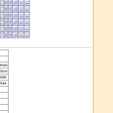
7
8
9
10
11
12
7
8
9
10
11
12
7
8
9
10
11
12
7
8
9
10
11
12
7
8
9
10
11
12
7
8
9
10
11
12
Denis
ierre
1840
1844