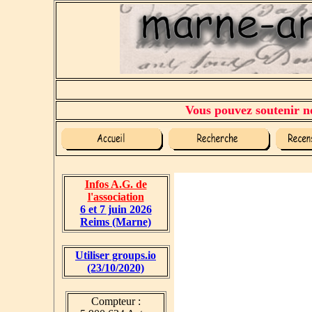
Vous pouvez soutenir no
Infos A.G. de
l'association
6 et 7 juin 2026
Reims (Marne)
Utiliser groups.io
(23/10/2020)
Compteur :