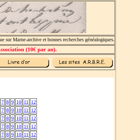
sur Marne-archive et bonnes recherches généalogiques.
ssociation (10€ par an).
7
8
9
10
11
12
7
8
9
10
11
12
7
8
9
10
11
12
7
8
9
10
11
12
7
8
9
10
11
12